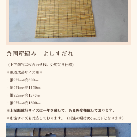
◎国産編み よしすだれ
（上下錆竹二枚合わせ桟、盃切欠き仕様）
※※既成品サイズ※※
・幅955㎜×高800㎜
・幅955㎜×高1120㎜
・幅955㎜×高1570㎜
・幅955㎜×高1800㎜
※上記既成品サイズは一年を通して、ある程度在庫しております。
※別注サイズも対応しております。（別注の幅は955㎜以下となります）