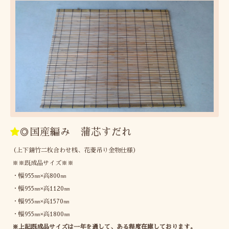
◎国産編み 蒲芯すだれ
（上下錆竹二枚合わせ桟、花菱吊り金物仕様）
※※既成品サイズ※※
・幅955㎜×高800㎜
・幅955㎜×高1120㎜
・幅955㎜×高1570㎜
・幅955㎜×高1800㎜
※上記既成品サイズは一年を通して、ある程度在庫しております。