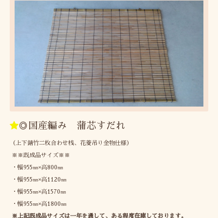
◎国産編み 蒲芯すだれ
（上下錆竹二枚合わせ桟、花菱吊り金物仕様）
※※既成品サイズ※※
・幅955㎜×高800㎜
・幅955㎜×高1120㎜
・幅955㎜×高1570㎜
・幅955㎜×高1800㎜
※上記既成品サイズは一年を通して、ある程度在庫しております。