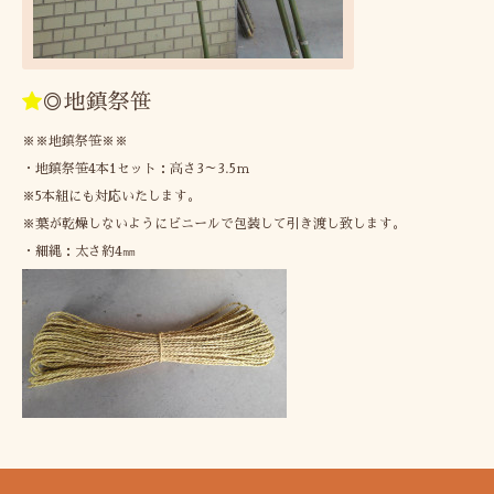
◎地鎮祭笹
※※地鎮祭笹※※
・地鎮祭笹4本1セット：高さ3～3.5ｍ
※5本組にも対応いたします。
※葉が乾燥しないようにビニールで包装して引き渡し致します。
・細縄：太さ約4㎜