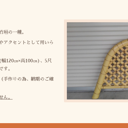
竹垣の一種。
やアクセントとして用いら
幅120㎝×高100㎝)、5尺
ズです。
（手作りの為、納期のご確
せん。